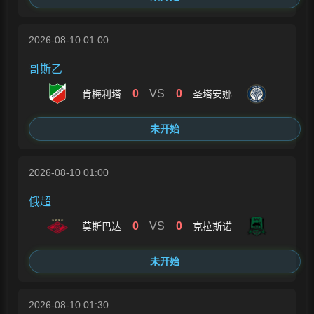
2026-08-10 01:00
哥斯乙
0
VS
0
肯梅利塔
圣塔安娜
未开始
2026-08-10 01:00
俄超
0
VS
0
莫斯巴达
克拉斯诺
未开始
2026-08-10 01:30