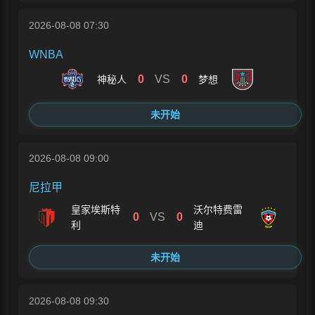
2026-08-08 07:30
WNBA
0
VS
0
神秘人
梦想
未开始
2026-08-08 09:00
尼拉甲
皇家埃斯特
沃尔特费雷
0
VS
0
利
迪
未开始
2026-08-08 09:30