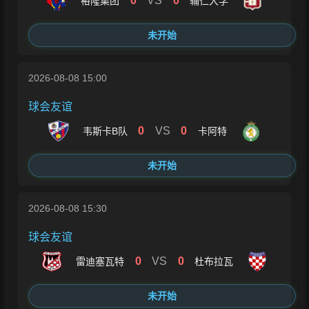
0
VS
0
裕隆集团
辅仁大学
未开始
2026-08-08 15:00
球会友谊
0
VS
0
韦斯卡B队
卡阿特
未开始
2026-08-08 15:30
球会友谊
0
VS
0
雷迪塞瓦特
杜布拉瓦
未开始