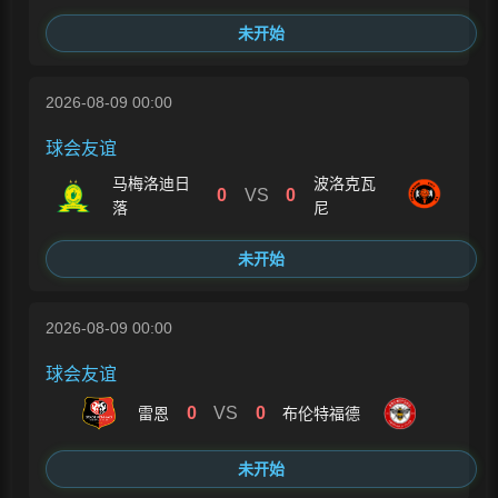
未开始
2026-08-09 00:00
球会友谊
马梅洛迪日
波洛克瓦
0
VS
0
落
尼
未开始
2026-08-09 00:00
球会友谊
0
VS
0
雷恩
布伦特福德
未开始