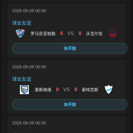
2026-08-09 00:00
球会友谊
0
VS
0
罗马尼亚帕勒
沃戈什恰
未开始
2026-08-09 00:00
球会友谊
0
VS
0
奥斯格维
泰特克斯
未开始
2026-08-09 00:00