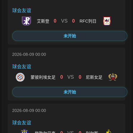
球会友谊
0
VS
0
艾斯登
RFC列日
未开始
2026-08-09 00:00
球会友谊
0
VS
0
蒙彼利埃女足
尼斯女足
未开始
2026-08-09 00:00
球会友谊