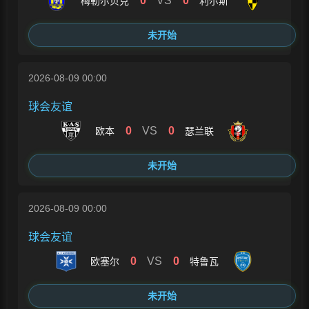
0
VS
0
梅勒尔贝克
利尔斯
未开始
2026-08-09 00:00
球会友谊
0
VS
0
欧本
瑟兰联
未开始
2026-08-09 00:00
球会友谊
0
VS
0
欧塞尔
特鲁瓦
未开始